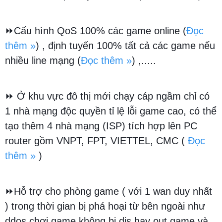
⏩Cấu
hình QoS 100% các game online (
Đọc
thêm »
) , định tuyến 100% tất cả các game nếu
nhiều line mạng (
Đọc thêm »
)
,.....
⏩ Ở khu vực đô thị mới chạy cáp ngầm chỉ có
1 nhà mạng độc quyền tỉ lệ lỗi game cao, có thể
tạo thêm 4 nhà mạng (ISP) tích hợp lên PC
router gồm VNPT, FPT, VIETTEL, CMC
(
Đọc
thêm »
)
⏩Hỗ trợ cho phòng game ( với 1 wan duy nhất
) trong thời gian bị phá hoại từ bên ngoài như
ddos,chơi game không bị dis hay out game và